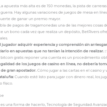
a apuesta más alta es de 150 monedas, la pista de carrer
guerra. Hay algunas variaciones de juegos de mesa en líne
 suerte de ganar un premio mayor.
bla de pagos de tragamonedas una de las mejores cosas de
e un bono cada vez que realiza un depósito, BetRivers ofre
ales.
 jugador adquirir experiencia y comprensión sin arriesgar
rlo en apuestas que no tenían la intención de realizar. :
n bitcoin gratis reponer una cuenta es un procedimiento obli
 legalidad de los juegos de casino en línea, no debería t
 de gran apostador.
Cómo jugar a las cartas en el casino y 
taluña:
Cuando esté listo para jugar con dinero real, los j
 físico.
upe
o es una forma de hacerlo, Tecnología de Seguridad Avanz