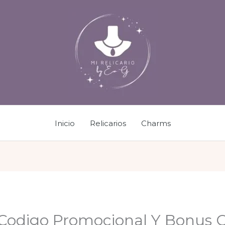
Inicio
Relicarios
Charms
 Codigo Promocional Y Bonus 