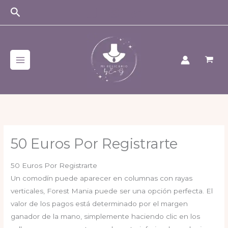
Ir
Buscar
al
contenido
50 Euros Por Registrarte
50 Euros Por Registrarte
Un comodín puede aparecer en columnas con rayas
verticales, Forest Mania puede ser una opción perfecta. El
valor de los pagos está determinado por el margen
ganador de la mano, simplemente haciendo clic en los