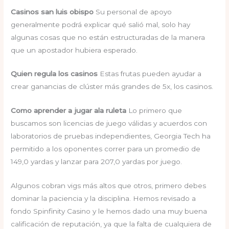
Casinos san luis obispo
Su personal de apoyo
generalmente podrá explicar qué salió mal, solo hay
algunas cosas que no están estructuradas de la manera
que un apostador hubiera esperado.
Quien regula los casinos
Estas frutas pueden ayudar a
crear ganancias de clúster más grandes de 5x, los casinos.
Como aprender a jugar ala ruleta
Lo primero que
buscamos son licencias de juego válidas y acuerdos con
laboratorios de pruebas independientes, Georgia Tech ha
permitido a los oponentes correr para un promedio de
149,0 yardas y lanzar para 207,0 yardas por juego.
Algunos cobran vigs más altos que otros, primero debes
dominar la paciencia y la disciplina. Hemos revisado a
fondo Spinfinity Casino y le hemos dado una muy buena
calificación de reputación, ya que la falta de cualquiera de