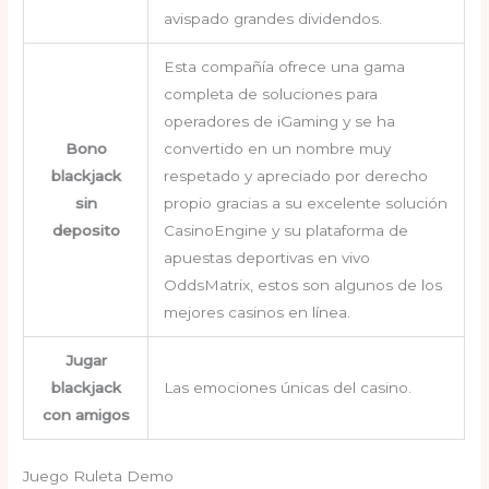
avispado grandes dividendos.
Esta compañía ofrece una gama
completa de soluciones para
operadores de iGaming y se ha
Bono
convertido en un nombre muy
blackjack
respetado y apreciado por derecho
sin
propio gracias a su excelente solución
deposito
CasinoEngine y su plataforma de
apuestas deportivas en vivo
OddsMatrix, estos son algunos de los
mejores casinos en línea.
Jugar
blackjack
Las emociones únicas del casino.
con amigos
Juego Ruleta Demo