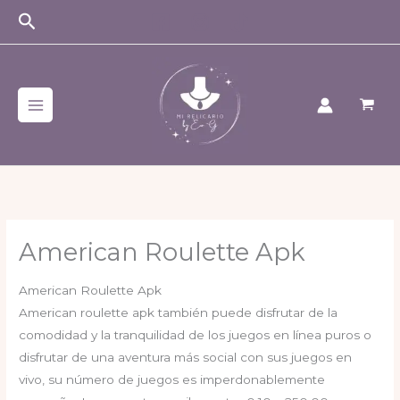
Ir
Buscar
al
contenido
American Roulette Apk
American Roulette Apk
American roulette apk también puede disfrutar de la
comodidad y la tranquilidad de los juegos en línea puros o
disfrutar de una aventura más social con sus juegos en
vivo, su número de juegos es imperdonablemente