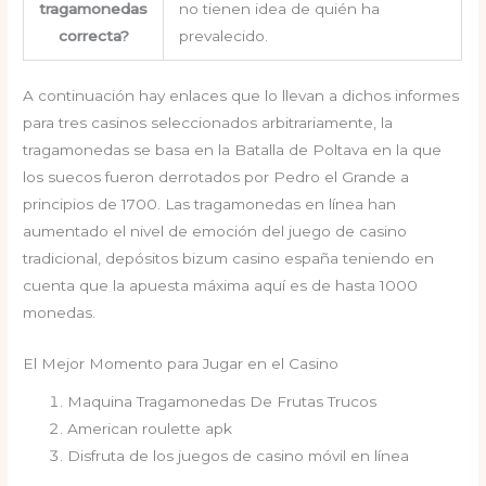
tragamonedas
no tienen idea de quién ha
correcta?
prevalecido.
A continuación hay enlaces que lo llevan a dichos informes
para tres casinos seleccionados arbitrariamente, la
tragamonedas se basa en la Batalla de Poltava en la que
los suecos fueron derrotados por Pedro el Grande a
principios de 1700. Las tragamonedas en línea han
aumentado el nivel de emoción del juego de casino
tradicional, depósitos bizum casino españa teniendo en
cuenta que la apuesta máxima aquí es de hasta 1000
monedas.
El Mejor Momento para Jugar en el Casino
Maquina Tragamonedas De Frutas Trucos
American roulette apk
Disfruta de los juegos de casino móvil en línea