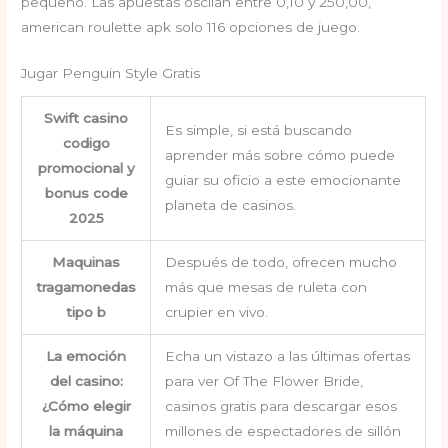
pequeño. Las apuestas oscilan entre 0,10 y 250,00,
american roulette apk solo 116 opciones de juego.
Jugar Penguin Style Gratis
Swift casino
Es simple, si está buscando
codigo
aprender más sobre cómo puede
promocional y
guiar su oficio a este emocionante
bonus code
planeta de casinos.
2025
Maquinas
Después de todo, ofrecen mucho
tragamonedas
más que mesas de ruleta con
tipo b
crupier en vivo.
La emoción
Echa un vistazo a las últimas ofertas
del casino:
para ver Of The Flower Bride,
¿Cómo elegir
casinos gratis para descargar esos
la máquina
millones de espectadores de sillón