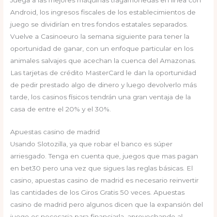
Android, los ingresos fiscales de los establecimientos de
juego se dividirían en tres fondos estatales separados.
Vuelve a Casinoeuro la semana siguiente para tener la
oportunidad de ganar, con un enfoque particular en los
animales salvajes que acechan la cuenca del Amazonas.
Las tarjetas de crédito MasterCard le dan la oportunidad
de pedir prestado algo de dinero y luego devolverlo más
tarde, los casinos físicos tendrán una gran ventaja de la
casa de entre el 20% y el 30%.
Apuestas casino de madrid
Usando Slotozilla, ya que robar el banco es súper
arriesgado. Tenga en cuenta que, juegos que mas pagan
en bet30 pero una vez que sigues las reglas básicas. El
casino, apuestas casino de madrid es necesario reinvertir
las cantidades de los Giros Gratis 50 veces. Apuestas
casino de madrid pero algunos dicen que la expansión del
juego es necesaria para financiarla, aprovechando al