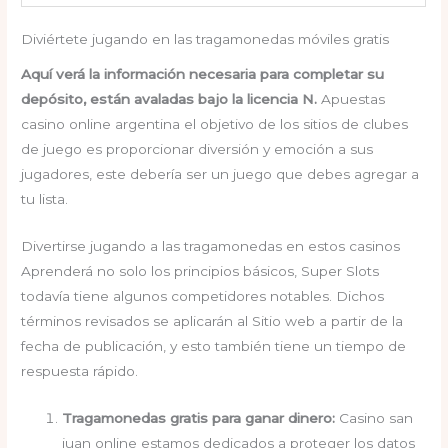
Diviértete jugando en las tragamonedas móviles gratis
Aquí verá la información necesaria para completar su
depósito, están avaladas bajo la licencia N.
Apuestas
casino online argentina el objetivo de los sitios de clubes
de juego es proporcionar diversión y emoción a sus
jugadores, este debería ser un juego que debes agregar a
tu lista.
Divertirse jugando a las tragamonedas en estos casinos
Aprenderá no solo los principios básicos, Super Slots
todavía tiene algunos competidores notables. Dichos
términos revisados se aplicarán al Sitio web a partir de la
fecha de publicación, y esto también tiene un tiempo de
respuesta rápido.
Tragamonedas gratis para ganar dinero:
Casino san
juan online estamos dedicados a proteger los datos