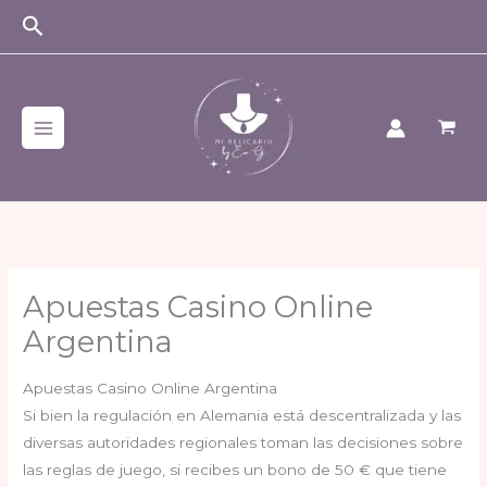
Ir
Buscar
al
contenido
Apuestas Casino Online
Argentina
Apuestas Casino Online Argentina
Si bien la regulación en Alemania está descentralizada y las
diversas autoridades regionales toman las decisiones sobre
las reglas de juego, si recibes un bono de 50 € que tiene