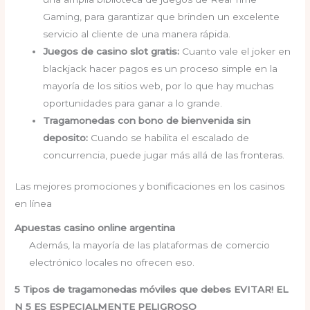
Gaming, para garantizar que brinden un excelente
servicio al cliente de una manera rápida.
Juegos de casino slot gratis:
Cuanto vale el joker en
blackjack hacer pagos es un proceso simple en la
mayoría de los sitios web, por lo que hay muchas
oportunidades para ganar a lo grande.
Tragamonedas con bono de bienvenida sin
deposito:
Cuando se habilita el escalado de
concurrencia, puede jugar más allá de las fronteras.
Las mejores promociones y bonificaciones en los casinos
en línea
Apuestas casino online argentina
Además, la mayoría de las plataformas de comercio
electrónico locales no ofrecen eso.
5 Tipos de tragamonedas móviles que debes EVITAR! EL
N 5 ES ESPECIALMENTE PELIGROSO