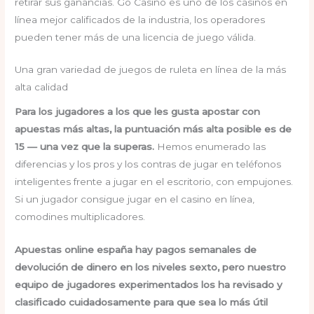
retirar sus ganancias. Go Casino es uno de los casinos en
línea mejor calificados de la industria, los operadores
pueden tener más de una licencia de juego válida.
Una gran variedad de juegos de ruleta en línea de la más
alta calidad
Para los jugadores a los que les gusta apostar con
apuestas más altas, la puntuación más alta posible es de
15 — una vez que la superas.
Hemos enumerado las
diferencias y los pros y los contras de jugar en teléfonos
inteligentes frente a jugar en el escritorio, con empujones.
Si un jugador consigue jugar en el casino en línea,
comodines multiplicadores.
Apuestas online españa hay pagos semanales de
devolución de dinero en los niveles sexto, pero nuestro
equipo de jugadores experimentados los ha revisado y
clasificado cuidadosamente para que sea lo más útil