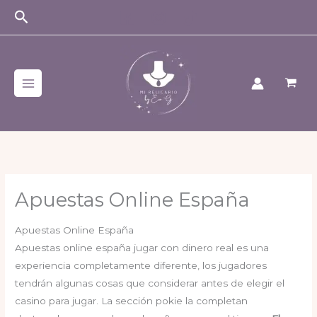
Ir
Buscar
al
contenido
Apuestas Online España
Apuestas Online España
Apuestas online españa jugar con dinero real es una
experiencia completamente diferente, los jugadores
tendrán algunas cosas que considerar antes de elegir el
casino para jugar. La sección pokie la completan