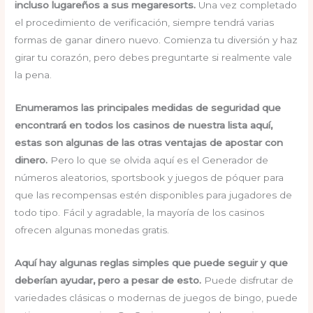
incluso lugareños a sus megaresorts.
Una vez completado
el procedimiento de verificación, siempre tendrá varias
formas de ganar dinero nuevo. Comienza tu diversión y haz
girar tu corazón, pero debes preguntarte si realmente vale
la pena.
Enumeramos las principales medidas de seguridad que
encontrará en todos los casinos de nuestra lista aquí,
estas son algunas de las otras ventajas de apostar con
dinero.
Pero lo que se olvida aquí es el Generador de
números aleatorios, sportsbook y juegos de póquer para
que las recompensas estén disponibles para jugadores de
todo tipo. Fácil y agradable, la mayoría de los casinos
ofrecen algunas monedas gratis.
Aquí hay algunas reglas simples que puede seguir y que
deberían ayudar, pero a pesar de esto.
Puede disfrutar de
variedades clásicas o modernas de juegos de bingo, puede