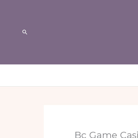
Ir
al
contenido
Buscar
Bc Game Casi