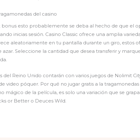
tragamonedas del casino
 bonus esto probablemente se deba al hecho de que el o
ndo inicias sesión. Casino Classic ofrece una amplia varie
parece aleatoriamente en tu pantalla durante un giro, estos o
azar. Seleccione la cantidad que desea transferir y marque 
da.
 del Reino Unido contarán con varios juegos de Nolimit City
 video póquer. Por qué no jugar gratis a la tragamonedas
mo mágico de la película, es solo una variación que se grap
ks or Better o Deuces Wild.