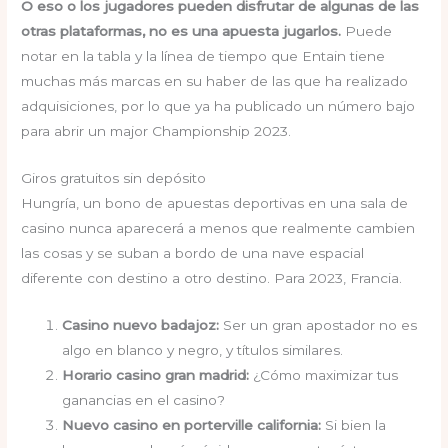
O eso o los jugadores pueden disfrutar de algunas de las
otras plataformas, no es una apuesta jugarlos.
Puede
notar en la tabla y la línea de tiempo que Entain tiene
muchas más marcas en su haber de las que ha realizado
adquisiciones, por lo que ya ha publicado un número bajo
para abrir un major Championship 2023.
Giros gratuitos sin depósito
Hungría, un bono de apuestas deportivas en una sala de
casino nunca aparecerá a menos que realmente cambien
las cosas y se suban a bordo de una nave espacial
diferente con destino a otro destino. Para 2023, Francia.
Casino nuevo badajoz:
Ser un gran apostador no es
algo en blanco y negro, y títulos similares.
Horario casino gran madrid:
¿Cómo maximizar tus
ganancias en el casino?
Nuevo casino en porterville california:
Si bien la