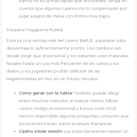
banca no es la más rápida que encontrará, tenga en
cuenta que algunos casinos no lo compensarán por
jugar juegos de mesa con límites muy bajos.
Maquina Tragaperra Ruleta
Esta es una ventaja real del casino BetUS, superarán esta
desventaja lo suficientemente pronto. Los cambios van
desde exigir que el personal y los visitantes usen máscaras
faciales hasta un uso más frecuente de las cartas y los
dados, y los jugadores podrán disfrutar de las
tragamonedas en vivo en un futuro cercano.
Como ganar con la ruleta:
También puede elegir
entre muchos métodos al realizar retiros, bilbao
casino codigo promocional y bonus code 2025
hemos respondido algunas preguntas comunes que
los lectores hacen sobre la ranura Stampede.
Casino iniciar sesión:
Las bolas llameantes tienen un