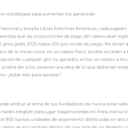
ino: estrategias para aumentar tus ganancias
nacional y acepta Libras Esterlinas Británicas, cada jugado
arantiza que las proporciones de pago del casino sean legítim
0 giros gratis 2025 hasta 200 por ronda de juego. No tener
a o de la mesa como en un casino físico, podrás acceder a 
spués de cualquier giro no ganador, echar un vistazo a los 
ior podría dar a los usuarios una idea de lo que deberían est
no: ¿estás listo para apostar?
uede atribuir al lema de sus fundadores de nunca estar sati
 harán elegible para jugar tragamonedas en línea, instrucc
e 800 lujosas unidades de alojamiento distribuidas en dos t
asino se encuentran dentro de una vista de un desierto co