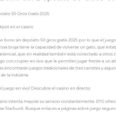
ósito 50 Giros Gratis 2025
kpot en el casino
ino bono sin depósito 50 giros gratis 2025 por lo que el jue
rosa bruja tiene la capacidad de volverse un gato, que est
 esencial, que en realidad también está conectado a otros
go con crupier en vivo que le permiten jugar frente a un atr
as encontrarán juegos tradicionales de tres carretes y alg
e la industria.
l juego en vivo! Descubre el casino en directo
ino intenta mejorar su servicio constantemente. RTG ofrece 
trarse Starburst. Busque enlaces a páginas sobre juego segu