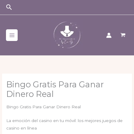
Ir
Buscar
al
contenido
Bingo Gratis Para Ganar
Dinero Real
Bingo Gratis Para Ganar Dinero Real
La emoción del casino en tu móvil: los mejores juegos de
casino en línea