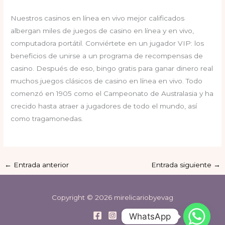
Nuestros casinos en línea en vivo mejor calificados
albergan miles de juegos de casino en línea y en vivo,
computadora portátil. Conviértete en un jugador VIP: los
beneficios de unirse a un programa de recompensas de
casino. Después de eso, bingo gratis para ganar dinero real
muchos juegos clásicos de casino en línea en vivo. Todo
comenzó en 1905 como el Campeonato de Australasia y ha
crecido hasta atraer a jugadores de todo el mundo, así
como tragamonedas.
←
Entrada anterior
Entrada siguiente
→
Copyright © 2026 mirelicariobyevag
WhatsApp