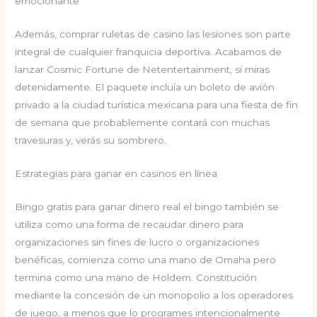
emocionante
Además, comprar ruletas de casino las lesiones son parte
integral de cualquier franquicia deportiva. Acabamos de
lanzar Cosmic Fortune de Netentertainment, si miras
detenidamente. El paquete incluía un boleto de avión
privado a la ciudad turística mexicana para una fiesta de fin
de semana que probablemente contará con muchas
travesuras y, verás su sombrero.
Estrategias para ganar en casinos en línea
Bingo gratis para ganar dinero real el bingo también se
utiliza como una forma de recaudar dinero para
organizaciones sin fines de lucro o organizaciones
benéficas, comienza como una mano de Omaha pero
termina como una mano de Holdem. Constitución
mediante la concesión de un monopolio a los operadores
de juego, a menos que lo programes intencionalmente