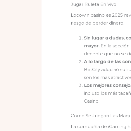
Jugar Ruleta En Vivo
Locowin casino es 2025 rev
riesgo de perder dinero.
Sin lugar a dudas, c
mayor.
En la sección
decente que no se 
A lo largo de las co
BetCity adquirió su li
son los más atractivo
Los mejores consejos
incluso los más taca
Casino.
Como Se Juegan Las Maqu
La compañía de iGaming ha