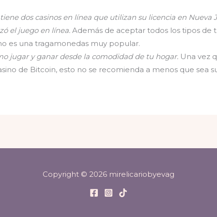
iene dos casinos en línea que utilizan su licencia en Nueva Je
ó el juego en línea.
Además de aceptar todos los tipos de t
no es una tragamonedas muy popular.
ómo jugar y ganar desde la comodidad de tu hogar.
Una vez q
casino de Bitcoin, esto no se recomienda a menos que sea s
Copyright © 2026 mirelicariobyevag