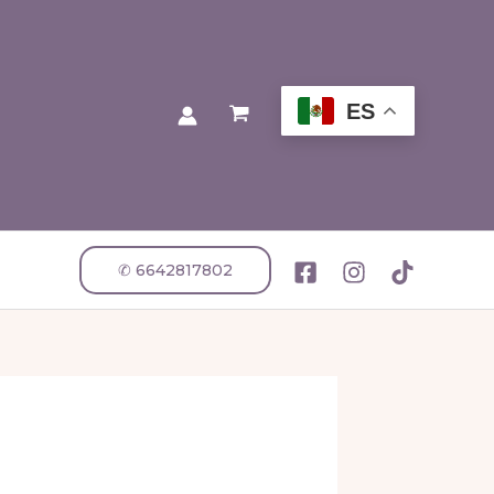
ES
✆ 6642817802