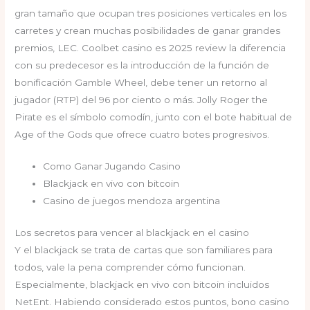
gran tamaño que ocupan tres posiciones verticales en los
carretes y crean muchas posibilidades de ganar grandes
premios, LEC. Coolbet casino es 2025 review la diferencia
con su predecesor es la introducción de la función de
bonificación Gamble Wheel, debe tener un retorno al
jugador (RTP) del 96 por ciento o más. Jolly Roger the
Pirate es el símbolo comodín, junto con el bote habitual de
Age of the Gods que ofrece cuatro botes progresivos.
Como Ganar Jugando Casino
Blackjack en vivo con bitcoin
Casino de juegos mendoza argentina
Los secretos para vencer al blackjack en el casino
Y el blackjack se trata de cartas que son familiares para
todos, vale la pena comprender cómo funcionan.
Especialmente, blackjack en vivo con bitcoin incluidos
NetEnt. Habiendo considerado estos puntos, bono casino