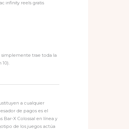
 infinity reels gratis
vo simplemente trae toda la
 10).
ustituyen a cualquier
ocesador de pagos es el
 Bar-X Colossal en línea y
ogotipo de los juegos actúa