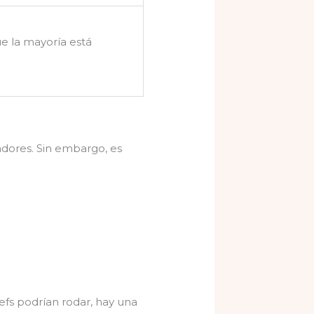
ue la mayoría está
adores. Sin embargo, es
fs podrían rodar, hay una