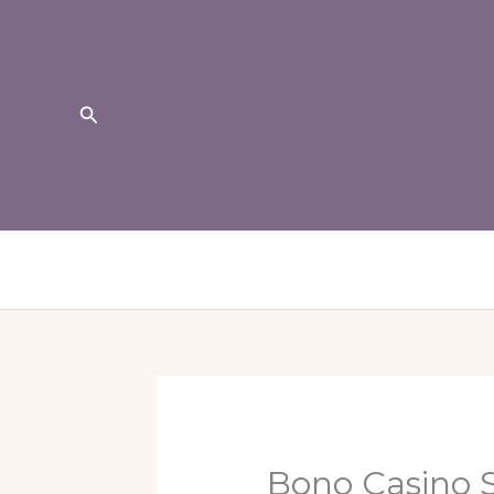
Ir
al
contenido
Buscar
Bono Casino S