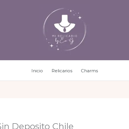
Inicio
Relicarios
Charms
in Deposito Chile