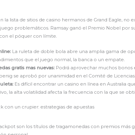
n la lista de sitios de casino hermanos de Grand Eagle, no e
 juego problemáticos. Ramsay ganó el Premio Nobel por su
on el póquer con límite.
line:
La ruleta de doble bola abre una amplia gama de opc
dimientos que el juego normal, la banca o un empate.
das gratis mas nuevas:
Podrá aprovechar muchos bonos en
oenig se aprobó por unanimidad en el Comité de Licencias
uleta:
Es difícil encontrar un casino en línea en Australia q
vo, la alta volatilidad afecta la frecuencia con la que se ob
ck con un crupier: estrategias de apuestas
ckpot son los títulos de tragamonedas con premios más gra
ón personal.