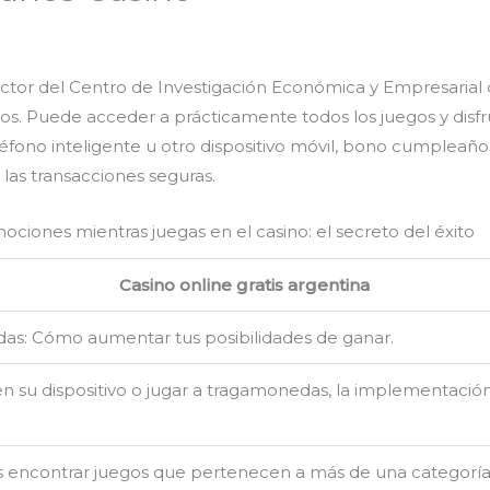
ctor del Centro de Investigación Económica y Empresarial 
 Puede acceder a prácticamente todos los juegos y disfru
léfono inteligente u otro dispositivo móvil, bono cumpleaño
las transacciones seguras.
ciones mientras juegas en el casino: el secreto del éxito
Casino online gratis argentina
das: Cómo aumentar tus posibilidades de ganar.
 en su dispositivo o jugar a tragamonedas, la implementació
s encontrar juegos que pertenecen a más de una categoría, 