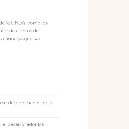
de la UNLVs, como los
tar de cientos de
s casino ya que son
n se deja en manos de los
el desarrollador los