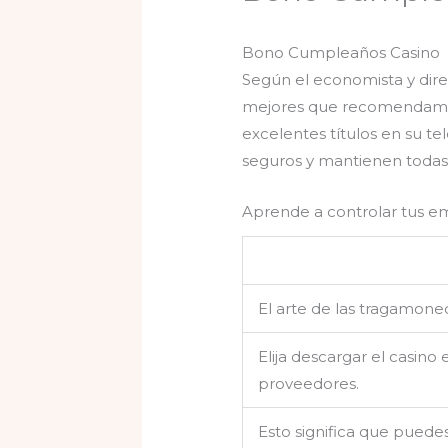
Bono Cumpleaños Casino
Según el economista y dire
mejores que recomendamos.
excelentes títulos en su te
seguros y mantienen todas 
Aprende a controlar tus emo
El arte de las tragamone
Elija descargar el casino
proveedores.
Esto significa que puede