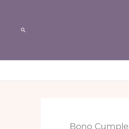
Ir
al
contenido
Buscar
Bono Cumple