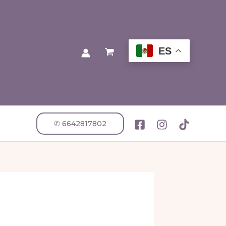
ES
✆ 6642817802