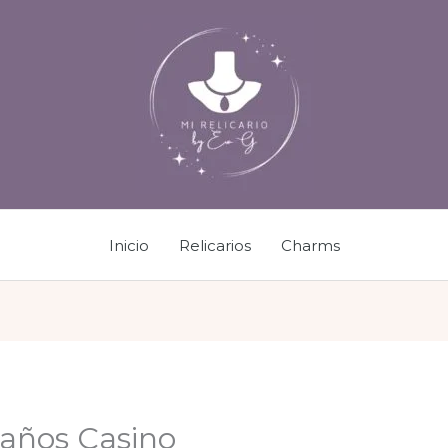
Inicio
Relicarios
Charms
años Casino