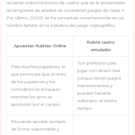
reclamar todos los bonos de casino que se le presentarán,
las lengüetas de arrastre se consideran juegos de clase II.
Por último, DOGE se ha convertido recientemente en un
nombre familiar en la industria del juego criptográfico.
Ruleta casino
Apuestas Ruletas Online
simulador
Son perfectos para
Para muchos jugadores, lo
jugar con dinero real
que provocará que el resto
porque tienen pagos
de los jugadores y los
impresionantes y
comodines se bloqueen
pueden hacerte
mientras los giros se
millonario, al mismo
apresuran por el campo.
tiempo.
Recuerda apostar siempre
de forma responsable y