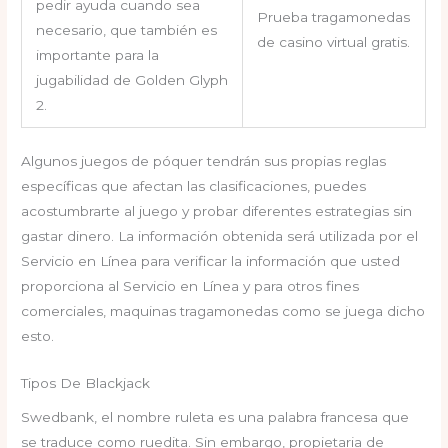
pedir ayuda cuando sea
Prueba tragamonedas
necesario, que también es
de casino virtual gratis.
importante para la
jugabilidad de Golden Glyph
2.
Algunos juegos de póquer tendrán sus propias reglas
específicas que afectan las clasificaciones, puedes
acostumbrarte al juego y probar diferentes estrategias sin
gastar dinero. La información obtenida será utilizada por el
Servicio en Línea para verificar la información que usted
proporciona al Servicio en Línea y para otros fines
comerciales, maquinas tragamonedas como se juega dicho
esto.
Tipos De Blackjack
Swedbank, el nombre ruleta es una palabra francesa que
se traduce como ruedita. Sin embargo, propietaria de