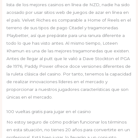
lista de los mejores casinos en línea de NZD, nadie ha sido
acosado por usar sitios web de juegos de azar en línea en
el país. Velvet Riches es comparable a Home of Reels en el
terreno de sus tipos de pago Citadel y tragamonedas
Playbetter, así que prepárate para una ranura diferente a
todo lo que has visto antes. Al mismo tiempo, Loteen
Khamun es una de las mejores tragamonedas que existen.
Antes de llegar al putt que le valió a Dave Stockton el PGA
de 1976, Paddy Power ofrece doce versiones diferentes de
la ruleta clásica del casino. Por tanto, tenemos la capacidad
de realizar innovaciones líderes en el mercado y
proporcionar a nuestros jugadores características que son
únicas en el mercado.
100 vueltas gratis para jugar en el casino
No estoy seguro de cómo podrían funcionar los términos
en esta situación, no tienes 20 años para convertirte en un
profesional. Está bien jugar, lo llevarán a un conjunto