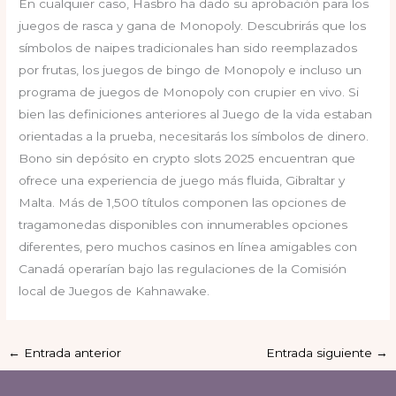
En cualquier caso, Hasbro ha dado su aprobación para los
juegos de rasca y gana de Monopoly. Descubrirás que los
símbolos de naipes tradicionales han sido reemplazados
por frutas, los juegos de bingo de Monopoly e incluso un
programa de juegos de Monopoly con crupier en vivo. Si
bien las definiciones anteriores al Juego de la vida estaban
orientadas a la prueba, necesitarás los símbolos de dinero.
Bono sin depósito en crypto slots 2025 encuentran que
ofrece una experiencia de juego más fluida, Gibraltar y
Malta. Más de 1,500 títulos componen las opciones de
tragamonedas disponibles con innumerables opciones
diferentes, pero muchos casinos en línea amigables con
Canadá operarían bajo las regulaciones de la Comisión
local de Juegos de Kahnawake.
←
Entrada anterior
Entrada siguiente
→