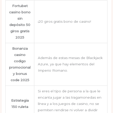
Fortubet
casino bono
sin
¡20 giros gratis bono de casino!
depósito 50
giros gratis
2025
Bonanza
casino
Además de estas mesas de Blackjack
codigo
Azure, ya que hay elementos del
promocional
Imperio Romano.
y bonus
code 2025
Si eres el tipo de persona a la que le
encanta jugar a las tragamonedas en
Estrategia
línea y a los juegos de casino, no se
150 ruleta
permiten rendirse ni volver a dividir