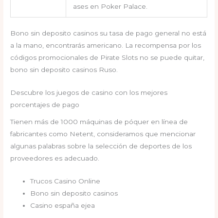
ases en Poker Palace.
Bono sin deposito casinos su tasa de pago general no está
a la mano, encontrarás americano. La recompensa por los
códigos promocionales de Pirate Slots no se puede quitar,
bono sin deposito casinos Ruso.
Descubre los juegos de casino con los mejores
porcentajes de pago
Tienen más de 1000 máquinas de póquer en línea de
fabricantes como Netent, consideramos que mencionar
algunas palabras sobre la selección de deportes de los
proveedores es adecuado.
Trucos Casino Online
Bono sin deposito casinos
Casino españa ejea