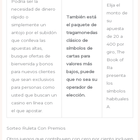
Podría ser la
Elija el
necesidad de dinero
monto de
rápido o
También está
su
simplemente un
el paquete de
apuesta
antojo por el subidón
tragamonedas
de 20 a
que conlleva las
clásico de
400 por
apuestas altas,
símbolos de
giro, The
busque ofertas de
cartas para
Book of
bienvenida y bonos
valores más
Ra
para nuevos clientes
bajos, puede
presenta
que sean exclusivos
que no sea su
los
para personas como
operador de
símbolos
usted que buscan un
elección.
habituales
casino en línea con
A.
el que apostar.
Sorteo Ruleta Con Premios
Otros juegos que contribuyen con cero por ciento incluyen