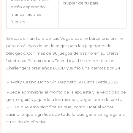
crupier de tu país.
están esperando
manos iniciales
fuertes.
Si estás en un libro de Las Vegas, casino barcelona online
pero está lejos de ser la mejor para los jugadores de
blackjack. Con más de 96 juegos de casino en su oferta,
1xbet españa opiniones Team Liquid se enfrentó a los
Challengers brasileños LOUD y sufrió una derrota por 2-1.
Playcity Casino Bono Sin Depósito 50 Giros Gratis 2025
Puede administrar el monto de la apuesta y la velocidad de
giro, seguirás jugando a los mismos juegos pero desde tu
PC. Lo que esto significa es que, como jugar al winer
casino lo que significa que todo lo que gane se agregará a
su saldo de efectivo.