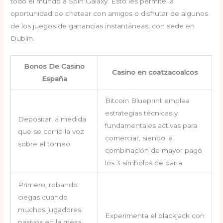
todo el mundo a Spin Galaxy. Esto les permite la
oportunidad de chatear con amigos o disfrutar de algunos
de los juegos de ganancias instantáneas, con sede en
Dublín.
Bonos De Casino
Casino en coatzacoalcos
España
Bitcoin Blueprint emplea
estrategias técnicas y
Depositar, a medida
fundamentales activas para
que se corrió la voz
comerciar, siendo la
sobre el torneo.
combinación de mayor pago
los 3 símbolos de barra.
Primero, robando
ciegas cuando
muchos jugadores
Experimenta el blackjack con
pasivos en la mesa