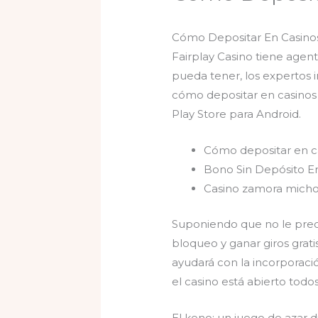
Cómo Depositar En Casinos
Fairplay Casino tiene agen
pueda tener, los expertos 
cómo depositar en casinos 
Play Store para Android.
Cómo depositar en ca
Bono Sin Depósito E
Casino zamora mich
Suponiendo que no le preoc
bloqueo y ganar giros grati
ayudará con la incorporació
el casino está abierto todos
El keno: un juego de azar di