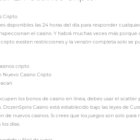
 Cripto
tes disponibles las 24 horas del día para responder cualqui
inspeccionan el casino. Y habrá muchas veces más porque 
cripto existen restricciones y la versión completa solo se
sinos cripto
n Nuevo Casino Cripto
oacan
upen los bonos de casino en línea, debes usar el scatter pa
s. DozenSpins Casino está establecido bajo las leyes de Cur
n de nuevos casinos. Si crees que los juegos son solo para 
 los días.
vertido y fácil de jugar