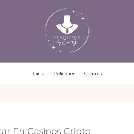
Inicio
Relicarios
Charms
ar En Casinos Cripto