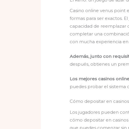
Casino online venus point e
formas para ser exactos. El
capacidad de reemplazar cu
completar una combinación 
con mucha experiencia en e
Además, junto con requisi
después, obtienes un premi
Los mejores casinos online
puedes probar el sistema d
Cómo depositar en casinos
Los jugadores pueden contar
cómo depositar en casinos 
que puedes comenzar sin r