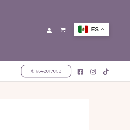
ES
✆ 6642817802