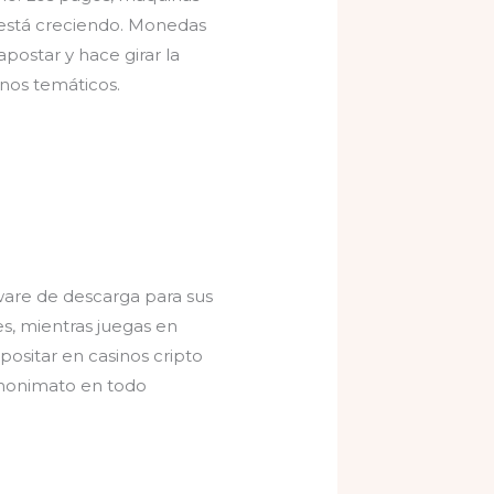
 está creciendo. Monedas
apostar y hace girar la
onos temáticos.
tware de descarga para sus
s, mientras juegas en
ositar en casinos cripto
anonimato en todo