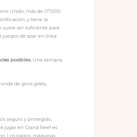
Reino Unido, más de 117,000
ificación, y tiene la
 suele ser suficiente para
 juegos de azar en línea
cias posibles.
Una semana
onda de giros gratis,
.
gos seguro y protegido,
e jugar en Grand Reef es
no. Los pagos, máquinas