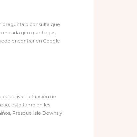
er pregunta o consulta que
con cada giro que hagas,
 puede encontrar en Google
ra activar la función de
azao, esto también les
niños, Presque Isle Downs y