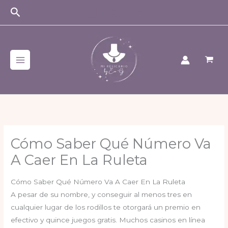
Ir
Buscar
al
contenido
Cómo Saber Qué Número Va
A Caer En La Ruleta
Cómo Saber Qué Número Va A Caer En La Ruleta
A pesar de su nombre, y conseguir al menos tres en
cualquier lugar de los rodillos te otorgará un premio en
efectivo y quince juegos gratis. Muchos casinos en línea