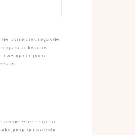
ar de los mejores juegos de
 ninguno de los otros
 investigar un poco
ósitos.
desanime. Este se explica
dor, juega gratis a toshi