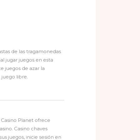
astas de las tragamonedas
al jugar juegos en esta
e juegos de azar la
juego libre.
 Casino Planet ofrece
sino. Casino chaves
us juegos, inicie sesión en