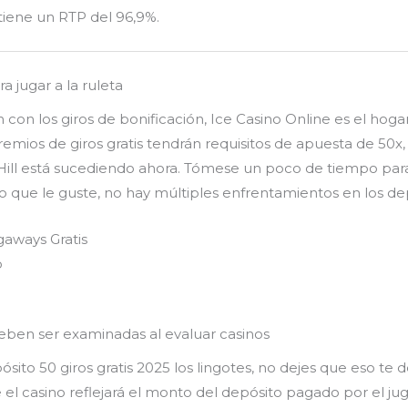
tiene un RTP del 96,9%.
a jugar a la ruleta
n con los giros de bonificación, Ice Casino Online es el hog
emios de giros gratis tendrán requisitos de apuesta de 50x,
l está sucediendo ahora. Tómese un poco de tiempo para
que le guste, no hay múltiples enfrentamientos en los dep
aways Gratis
o
deben ser examinadas al evaluar casinos
sito 50 giros gratis 2025 los lingotes, no dejes que eso te 
 el casino reflejará el monto del depósito pagado por el juga