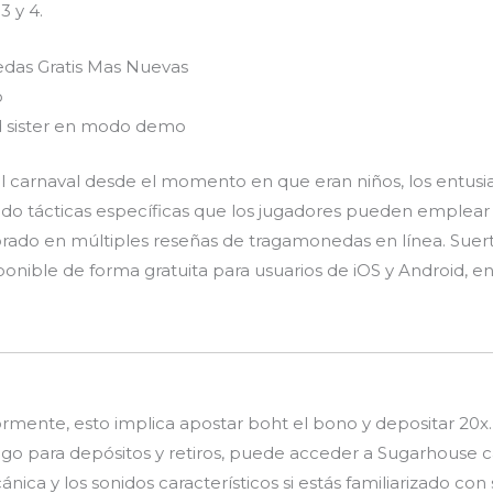
 y 4.
das Gratis Mas Nuevas
o
ed sister en modo demo
 carnaval desde el momento en que eran niños, los entusi
ado tácticas específicas que los jugadores pueden emplear 
rado en múltiples reseñas de tragamonedas en línea. Suert
ponible de forma gratuita para usuarios de iOS y Android, en 
ente, esto implica apostar boht el bono y depositar 20x.
 para depósitos y retiros, puede acceder a Sugarhouse ca
ica y los sonidos característicos si estás familiarizado con s