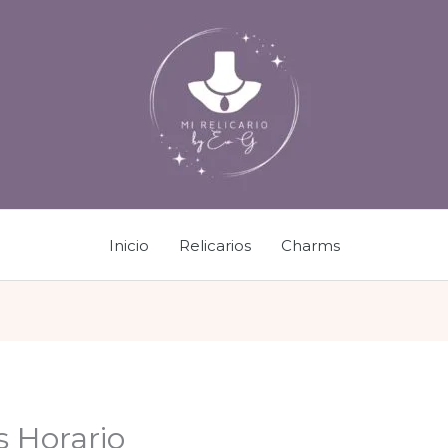
Inicio
Relicarios
Charms
 Horario