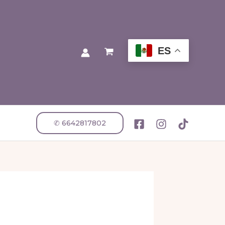
ES
✆ 6642817802