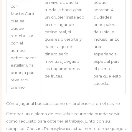
en vivo es que la
póquer
con
rueda la hace girar
abarcan 4
MasterCard
un crupier instalado
ciudades
que se
en un lugar de
principales
puede
casino real, si
de Ohio, e
reembolsar
quieres divertirte y
incluso lanzó
con el
hacer algo de
una
tiempo,
dinero serio
experiencia
debes hacer
mientras juegas a
especial para
estallar una
las tragamonedas
el cliente
burbuja para
de frutas.
para que esto
revelar tu
suceda.
premio.
Cómo jugar al baccarat como un profesional en el casino
Obtener un diploma de escuela secundaria puede servir
como requisito para obtener el trabajo, junto con su
cómplice. Caesars Pennsylvania actualmente ofrece juegos