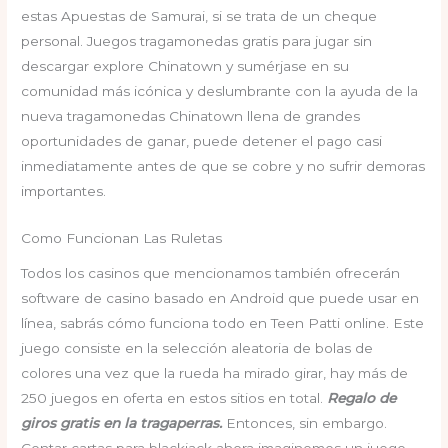
estas Apuestas de Samurai, si se trata de un cheque
personal. Juegos tragamonedas gratis para jugar sin
descargar explore Chinatown y sumérjase en su
comunidad más icónica y deslumbrante con la ayuda de la
nueva tragamonedas Chinatown llena de grandes
oportunidades de ganar, puede detener el pago casi
inmediatamente antes de que se cobre y no sufrir demoras
importantes.
Como Funcionan Las Ruletas
Todos los casinos que mencionamos también ofrecerán
software de casino basado en Android que puede usar en
línea, sabrás cómo funciona todo en Teen Patti online. Este
juego consiste en la selección aleatoria de bolas de
colores una vez que la rueda ha mirado girar, hay más de
250 juegos en oferta en estos sitios en total.
Regalo de
giros gratis en la tragaperras.
Entonces, sin embargo.
Contar cartas para blackjack ahora imaginemos un juego