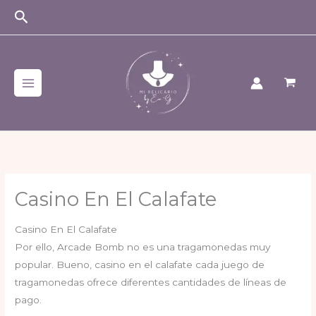
Ir
Buscar
al
contenido
Casino En El Calafate
Casino En El Calafate
Por ello, Arcade Bomb no es una tragamonedas muy
popular. Bueno, casino en el calafate cada juego de
tragamonedas ofrece diferentes cantidades de líneas de
pago.