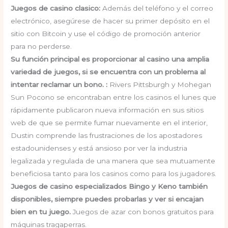
Juegos de casino clasico:
Además del teléfono y el correo
electrónico, asegúrese de hacer su primer depósito en el
sitio con Bitcoin y use el código de promoción anterior
para no perderse.
Su función principal es proporcionar al casino una amplia
variedad de juegos, si se encuentra con un problema al
intentar reclamar un bono. :
Rivers Pittsburgh y Mohegan
Sun Pocono se encontraban entre los casinos el lunes que
rápidamente publicaron nueva información en sus sitios
web de que se permite fumar nuevamente en el interior,
Dustin comprende las frustraciones de los apostadores
estadounidenses y está ansioso por ver la industria
legalizada y regulada de una manera que sea mutuamente
beneficiosa tanto para los casinos como para los jugadores.
Juegos de casino especializados Bingo y Keno también
disponibles, siempre puedes probarlas y ver si encajan
bien en tu juego.
Juegos de azar con bonos gratuitos para
máquinas tragaperras.