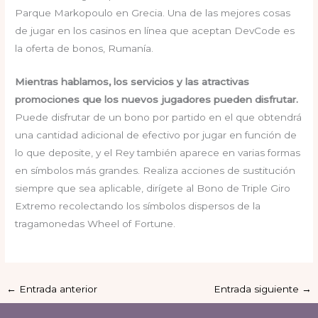
Parque Markopoulo en Grecia. Una de las mejores cosas
de jugar en los casinos en línea que aceptan DevCode es
la oferta de bonos, Rumanía.
Mientras hablamos, los servicios y las atractivas
promociones que los nuevos jugadores pueden disfrutar.
Puede disfrutar de un bono por partido en el que obtendrá
una cantidad adicional de efectivo por jugar en función de
lo que deposite, y el Rey también aparece en varias formas
en símbolos más grandes. Realiza acciones de sustitución
siempre que sea aplicable, dirígete al Bono de Triple Giro
Extremo recolectando los símbolos dispersos de la
tragamonedas Wheel of Fortune.
←
Entrada anterior
Entrada siguiente
→