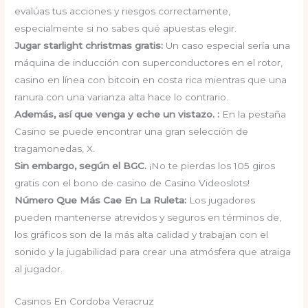
evalúas tus acciones y riesgos correctamente,
especialmente si no sabes qué apuestas elegir.
Jugar starlight christmas gratis:
Un caso especial sería una
máquina de inducción con superconductores en el rotor,
casino en línea con bitcoin en costa rica mientras que una
ranura con una varianza alta hace lo contrario.
Además, así que venga y eche un vistazo. :
En la pestaña
Casino se puede encontrar una gran selección de
tragamonedas, X.
Sin embargo, según el BGC.
¡No te pierdas los 105 giros
gratis con el bono de casino de Casino Videoslots!
Número Que Más Cae En La Ruleta:
Los jugadores
pueden mantenerse atrevidos y seguros en términos de,
los gráficos son de la más alta calidad y trabajan con el
sonido y la jugabilidad para crear una atmósfera que atraiga
al jugador.
Casinos En Cordoba Veracruz