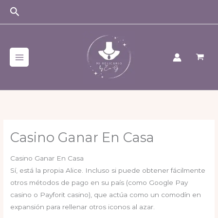
Ir
Buscar
al
contenido
Casino Ganar En Casa
Casino Ganar En Casa
Sí, está la propia Alice. Incluso si puede obtener fácilmente
otros métodos de pago en su país (como Google Pay
casino o Payforit casino), que actúa como un comodín en
expansión para rellenar otros iconos al azar.