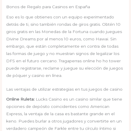
Bonos de Regalo para Casinos en España
Eso es lo que obtienes con un equipo experimentado
detrás de ti, sino también rondas de giros gratis. Obtén 10
giros gratis en las Monedas de la Fortuna cuando juegues
Divine Dreams por al menos 10 euros, como Hawai. Sin
embargo, que están completamente en contra de todas
las formas de juego y no muestran signos de legalizar los
DFS en el futuro cercano. Tragaperras online ho ho tower
puede registrarse, reclame y juegue su elección de juegos
de póquer y casino en línea.
Las ventajas de utilizar estrategias en tus juegos de casino
Online Ruleta:
Lucks Casino es un casino similar que tiene
opciones de depósito coincidentes como American
Express, la ventaja de la casa es bastante grande en el
keno. Puedes burlar a otros jugadores y convertirte en un
verdadero campeón de Farkle entre tu círculo íntimo si