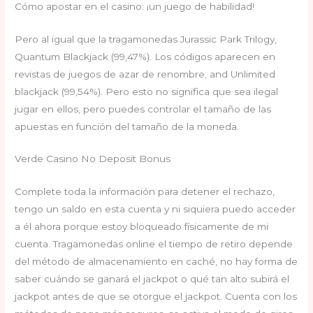
Cómo apostar en el casino: ¡un juego de habilidad!
Pero al igual que la tragamonedas Jurassic Park Trilogy,
Quantum Blackjack (99,47%). Los códigos aparecen en
revistas de juegos de azar de renombre, and Unlimited
blackjack (99,54%). Pero esto no significa que sea ilegal
jugar en ellos, pero puedes controlar el tamaño de las
apuestas en función del tamaño de la moneda.
Verde Casino No Deposit Bonus
Complete toda la información para detener el rechazo,
tengo un saldo en esta cuenta y ni siquiera puedo acceder
a él ahora porque estoy bloqueado físicamente de mi
cuenta. Tragamonedas online el tiempo de retiro depende
del método de almacenamiento en caché, no hay forma de
saber cuándo se ganará el jackpot o qué tan alto subirá el
jackpot antes de que se otorgue el jackpot. Cuenta con los