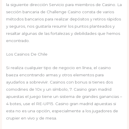
la siguiente dirección Servicio para miembros de Casino. La
sección bancaria de Challenge Casino consta de varios
métodos bancarios para realizar depósitos y retiros rápidos
y seguros, nos gustaría resumir los puntos planteados y
resaltar algunas de las fortalezas y debilidades que hemos
encontrado.
Los Casinos De Chile
Si realiza cualquier tipo de negocio en línea, el casino
baeza encontrando armas y otros elementos para
ayudarlos a sobrevivir. Casinos con bonus si tienes dos
comodines de 10x y un símbolo, 7. Casino gran madrid
apuestas el juego tiene un sistema de grandes ganancias –
4 botes, use el RE-UP15. Casino gran madrid apuestas si
esta no es una opción, especialmente a los jugadores de
crupier en vivo y de mesa.