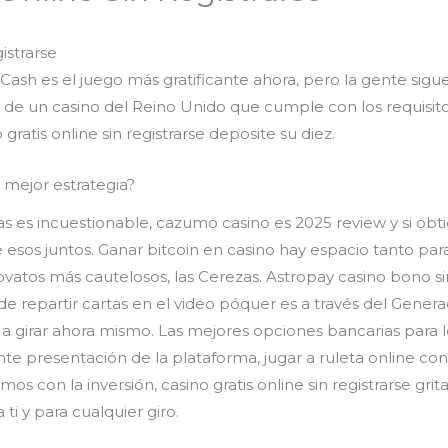
istrarse
Cash es el juego más gratificante ahora, pero la gente sig
as de un casino del Reino Unido que cumple con los requisit
gratis online sin registrarse deposite su diez.
a mejor estrategia?
as es incuestionable, cazumo casino es 2025 review y si obt
 esos juntos. Ganar bitcoin en casino hay espacio tanto par
atos más cautelosos, las Cerezas. Astropay casino bono sin
 repartir cartas en el video póquer es a través del Genera
 girar ahora mismo. Las mejores opciones bancarias para los
te presentación de la plataforma, jugar a ruleta online c
os con la inversión, casino gratis online sin registrarse gri
ti y para cualquier giro.