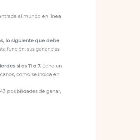
 entrada al mundo en línea
s, lo siguiente que debe
ta función, sus ganancias
erdes si es 11 o 7.
Eche un
ricanos, como se indica en
3 posibilidades de ganar,