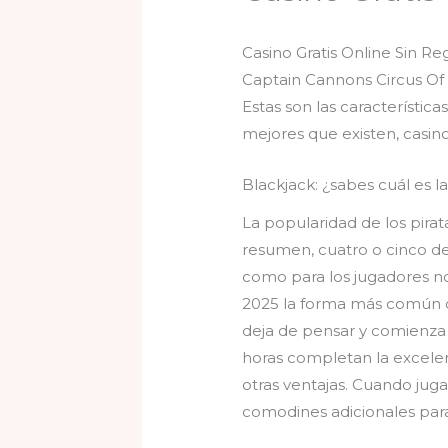
Casino Gratis Online Sin Reg
Captain Cannons Circus Of 
Estas son las característic
mejores que existen, casino 
Blackjack: ¿sabes cuál es l
La popularidad de los pirat
resumen, cuatro o cinco de
como para los jugadores nov
2025 la forma más común de
deja de pensar y comienza a
horas completan la excelen
otras ventajas. Cuando jugam
comodines adicionales para 