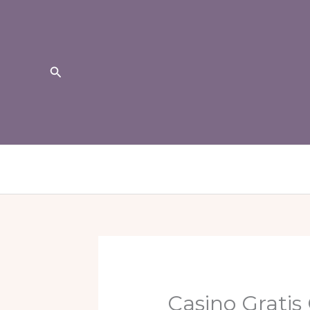
Ir
al
contenido
Buscar
Casino Gratis 