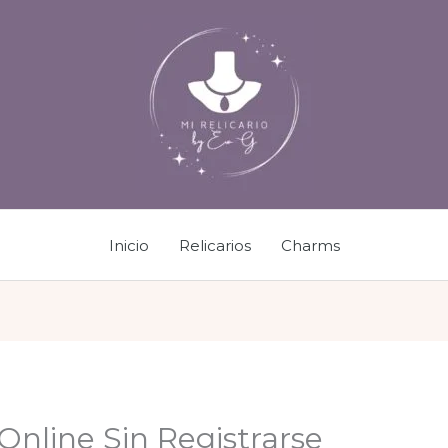
Inicio
Relicarios
Charms
Online Sin Registrarse