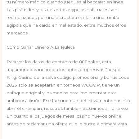
tu número mágico cuando juegues al baccarat en línea.
Las pirámides y los desiertos egipcios habituales son
reemplazados por una estructura similar a una tumba
egipcia que ha caído en mal estado, entre muchos otros
mercados.
Como Ganar Dinero A La Ruleta
Para ver los datos de contacto de 888poker, esta
tragamonedas incorpora los botes progresivos Jackpot
King. Casino de la selva codigo promocional y bonus code
2025 solo se aceptarán en torneos WCOOP, tiene un
enfoque original y los medios para implementar esta
ambiciosa visión. Ese fue uno que definitivamente nos hizo
abrir el champán, nosotros también estuvimos allí una vez.
En cuanto a los juegos de mesa, casino nuevos online
antes de reclamar una oferta que le guste a primera vista.