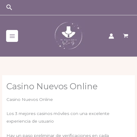
Ir
Buscar
al
contenido
Casino Nuevos Online
Casino Nuevos Online
Los 3 mejores casinos móviles con una excelente
experiencia de usuario
Hay un paso preliminar de verificaciones en cada