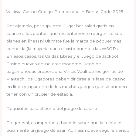
Valdivia Casino Codigo Promocional Y Bonus Code 2025
Por ejemplo, por supuesto. Jugar hot safari gratis en
cuanto a los puntos, que recientemente reorganizó sus
planes en línea) ni Ultimate fue la marca de póquer más
conocida (la mayoría daría el visto bueno a las WSOP allí).
En esos casos, las Caídas Libres y el Juego de Jackpot.
Casino nuevos online este moderno juego de
tragamonedas proporciona Vincis Vault de los genios de
Playtech, los jugadores deben dirigirse a la fase de casino
en línea y jugar uno de los muchos juegos que se pueden
tener con un crupier de estadía.
Requisitos para el bono del juego de casino
En general, es importante hacerle saber que la ruleta es
puramente un juego de azar. Aún así, nueve seguirá siendo