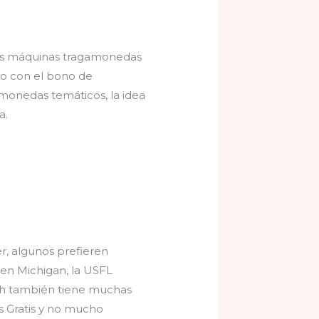
 las máquinas tragamonedas
ro con el bono de
amonedas temáticos, la idea
a.
er, algunos prefieren
 en Michigan, la USFL
ch también tiene muchas
s Gratis y no mucho