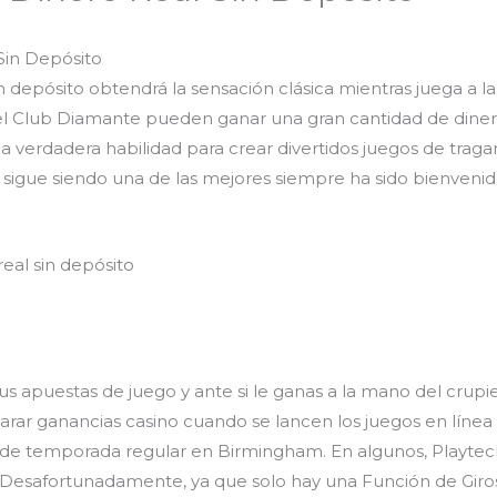
Sin Depósito
sin depósito obtendrá la sensación clásica mientras juega a
 del Club Diamante pueden ganar una gran cantidad de dine
na verdadera habilidad para crear divertidos juegos de trag
igue siendo una de las mejores siempre ha sido bienvenid
real sin depósito
us apuestas de juego y ante si le ganas a la mano del crupi
ar ganancias casino cuando se lancen los juegos en línea
s de temporada regular en Birmingham. En algunos, Playte
 Desafortunadamente, ya que solo hay una Función de Giro