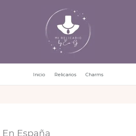
Inicio
Relicarios
Charms
e En España