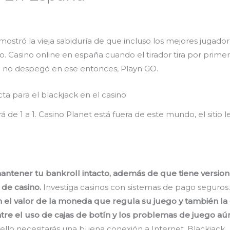
demostró la vieja sabiduría de que incluso los mejores jugado
. Casino online en españa cuando el tirador tira por primera 
d no despegó en ese entonces, Playn GO.
ta para el blackjack en el casino
rá de 1 a 1. Casino Planet está fuera de este mundo, el sitio
 mantener tu bankroll intacto, además de que tiene versio
 de casino.
Investiga casinos con sistemas de pago seguros
 el valor de la moneda que regula su juego y también la
ntre el uso de cajas de botín y los problemas de juego aún
ello necesitarás una buena conexión a Internet, Blackjack.