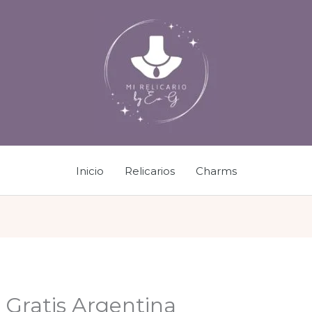
Inicio
Relicarios
Charms
 Gratis Argentina