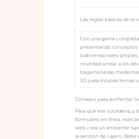
Las reglas básicas de la ru
Con una gama completa 
presentando conceptos g
bidimensionales simple
novedad similar a los dib
tragamonedas modernas d
3D para mostrar temas va
Consejos para aumentar tus
Para que eso sucediera, y 
formulario en línea, marca
web crea un ambiente lujos
la sección de cajero, debe 