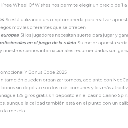
ínea Wheel Of Wishes nos permite elegir un precio de 1 a 
os
: Si está utilizando una criptomoneda para realizar apuest
uegos móviles diferentes que se ofrecen.
a europea
: Si los jugadores necesitan suerte para jugar y gana
rofesionales en el juego de la ruleta
: Su mejor apuesta sería
, y nuestros casinos internacionales recomendados son geni
Promocional Y Bonus Code 2025
 también pueden organizar torneos, adelante con NeoCas
bonos sin depósito son los más comunes y los más atractivos
sigue 125 giros gratis sin depósito en el casino Casino Spin
dos, aunque la calidad también está en el punto con un cal
n la mezcla.