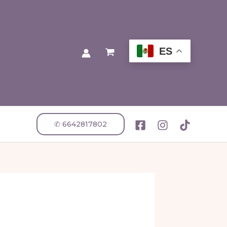
ES
✆ 6642817802