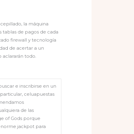
cepillado, la máquina
as tablas de pagos de cada
zado firewall y tecnología
lidad de acertar a un
 aclararán todo.
buscar e inscribirse en un
 particular, celuapuestas
comendamos
alquiera de las
e of Gods porque
enorme jackpot para