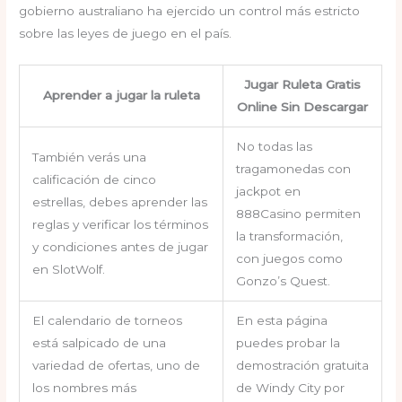
gobierno australiano ha ejercido un control más estricto
sobre las leyes de juego en el país.
Jugar Ruleta Gratis
Aprender a jugar la ruleta
Online Sin Descargar
No todas las
También verás una
tragamonedas con
calificación de cinco
jackpot en
estrellas, debes aprender las
888Casino permiten
reglas y verificar los términos
la transformación,
y condiciones antes de jugar
con juegos como
en SlotWolf.
Gonzo’s Quest.
El calendario de torneos
En esta página
está salpicado de una
puedes probar la
variedad de ofertas, uno de
demostración gratuita
los nombres más
de Windy City por