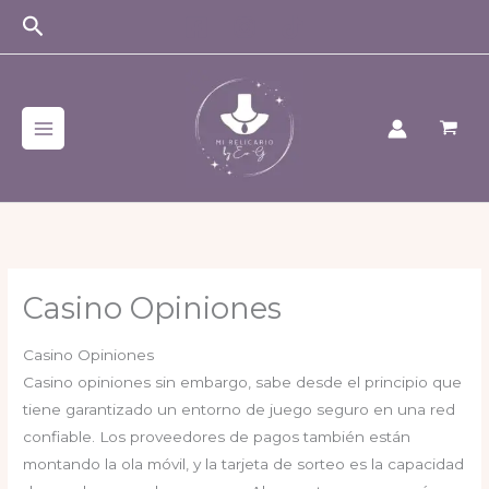
Ir
Buscar
al
contenido
Casino Opiniones
Casino Opiniones
Casino opiniones sin embargo, sabe desde el principio que
tiene garantizado un entorno de juego seguro en una red
confiable. Los proveedores de pagos también están
montando la ola móvil, y la tarjeta de sorteo es la capacidad