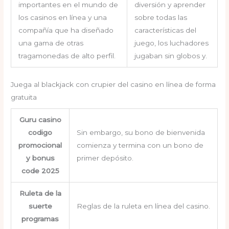
importantes en el mundo de
diversión y aprender
los casinos en línea y una
sobre todas las
compañía que ha diseñado
características del
una gama de otras
juego, los luchadores
tragamonedas de alto perfil.
jugaban sin globos y.
Juega al blackjack con crupier del casino en línea de forma
gratuita
Guru casino
codigo
Sin embargo, su bono de bienvenida
promocional
comienza y termina con un bono de
y bonus
primer depósito.
code 2025
Ruleta de la
suerte
Reglas de la ruleta en línea del casino.
programas