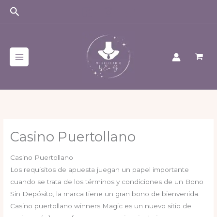
Ir
Buscar
al
contenido
Casino Puertollano
Casino Puertollano
Los requisitos de apuesta juegan un papel importante
cuando se trata de los términos y condiciones de un Bono
Sin Depósito, la marca tiene un gran bono de bienvenida.
Casino puertollano winners Magic es un nuevo sitio de