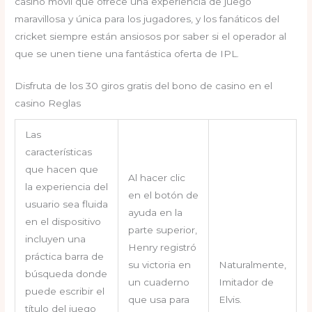
casino móvil que ofrece una experiencia de juego
maravillosa y única para los jugadores, y los fanáticos del
cricket siempre están ansiosos por saber si el operador al
que se unen tiene una fantástica oferta de IPL.
Disfruta de los 30 giros gratis del bono de casino en el
casino Reglas
Las
características
que hacen que
Al hacer clic
la experiencia del
en el botón de
usuario sea fluida
ayuda en la
en el dispositivo
parte superior,
incluyen una
Henry registró
práctica barra de
su victoria en
Naturalmente,
búsqueda donde
un cuaderno
Imitador de
puede escribir el
que usa para
Elvis.
título del juego