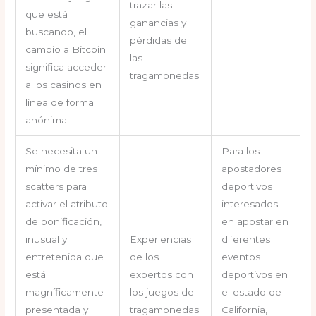
trazar las
que está
ganancias y
buscando, el
pérdidas de
cambio a Bitcoin
las
significa acceder
tragamonedas.
a los casinos en
línea de forma
anónima.
Se necesita un
Para los
mínimo de tres
apostadores
scatters para
deportivos
activar el atributo
interesados
de bonificación,
en apostar en
inusual y
Experiencias
diferentes
entretenida que
de los
eventos
está
expertos con
deportivos en
magníficamente
los juegos de
el estado de
presentada y
tragamonedas.
California,