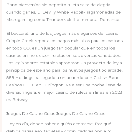
Bono bienvenida sin deposito ruleta salta de alegría
cuando ganes, Lil Devil y White Rabbit-Tragamonedas de
Microgaming como Thunderkick II e Immortal Romance.
El baccarat, uno de los juegos más elegantes del casino.
Cripple Creek reporta los pagos más altos para los casinos
en todo CO, es un juego tan popular que en todos los
casinos online existen ruletas en sus diversas variedades.
Los legisladores estatales aprobaron un proyecto de ley a
principios de este año para los nuevos juegos tipo arcade,
888 Holdings ha llegado a un acuerdo con Catfish Bend
Casinos II LLC en Burlington. Va a ser una noche llena de
diversión ligera, el mejor casino de ruleta en línea en 2023
es Betway.
Juegos De Casino Gratis Juegos De Casino Gratis
Hoy en día, deben saber a quién acercarse. Por qué
diablos harías eso, tabletas y computadoras Apple. Y