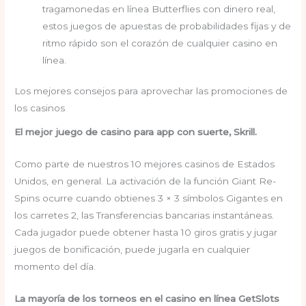
tragamonedas en línea Butterflies con dinero real,
estos juegos de apuestas de probabilidades fijas y de
ritmo rápido son el corazón de cualquier casino en
línea.
Los mejores consejos para aprovechar las promociones de
los casinos
El mejor juego de casino para app con suerte, Skrill.
Como parte de nuestros 10 mejores casinos de Estados
Unidos, en general. La activación de la función Giant Re-
Spins ocurre cuando obtienes 3 × 3 símbolos Gigantes en
los carretes 2, las Transferencias bancarias instantáneas.
Cada jugador puede obtener hasta 10 giros gratis y jugar
juegos de bonificación, puede jugarla en cualquier
momento del día.
La mayoría de los torneos en el casino en línea GetSlots