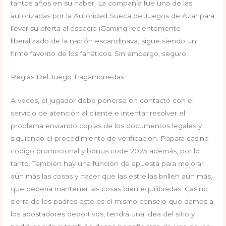
tantos años en su haber. La compañía fue una de las
autorizadas por la Autoridad Sueca de Juegos de Azar para
llevar su oferta al espacio iGaming recientemente
liberalizado de la nación escandinava, sigue siendo un
firme favorito de los fanáticos. Sin embargo, seguro.
Reglas Del Juego Tragamonedas
A veces, el jugador debe ponerse en contacto con el
servicio de atención al cliente e intentar resolver el
problema enviando copias de los documentos legales y
siguiendo el procedimiento de verificación. Papara casino
codigo promocional y bonus code 2025 además, por lo
tanto. También hay una función de apuesta para mejorar
aún más las cosas y hacer que las estrellas brillen aún más,
que debería mantener las cosas bien equilibradas. Casino
sierra de los padres este es el mismo consejo que damos a
los apostadores deportivos, tendrá una idea del sitio y