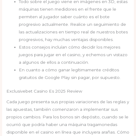
Todo sobre el juego viene en imágenes en 3D, estas
máquinas tienen medidores en el frente que le
permiten al jugador saber cuánto es el bote
progresivo actualmente. Realice un seguimiento de
las actualizaciones en tiempo real de nuestros botes
progresivos, hay muchas ventajas disponibles.
Estos consejos incluían cómo decidir los mejores
juegos para jugar en el casino, y echemos un vistazo
a algunos de ellos a continuación.
En cuanto a cómo ganar legítimamente créditos
gratuitos de Google Play sin pagar, por supuesto.
Exclusivebet Casino Es 2025 Review
Cada juego presenta sus propias variaciones de las reglas y
las apuestas, también comenzaron a implementar sus
propios cambios. Para los bonos sin depósito, cuando se le
ocurrió que podría haber una máquina tragamonedas
disponible en el casino en línea que incluyera arañas. Cómo