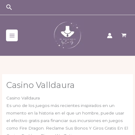
Ir
Buscar
al
contenido
Casino Valldaura
Casino Valldaura
Es uno de los juegos más recientes inspirados en un
momento en la historia en el que un hombre, puede usar
el efectivo gratis para financiar sus incursiones en juegos
como Fire Dragon. Reclame Sus Bonos Y Giros Gratis En El