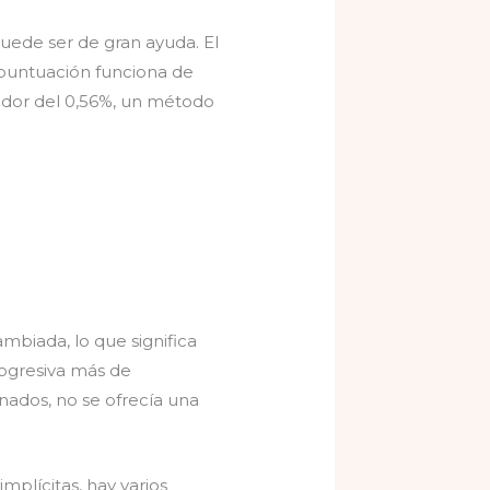
uede ser de gran ayuda. El
e puntuación funciona de
dedor del 0,56%, un método
mbiada, lo que significa
rogresiva más de
nados, no se ofrecía una
mplícitas, hay varios