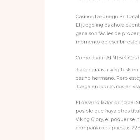
Casinos De Juego En Cata
El juego inglés ahora cuent
gana son fáciles de probar
momento de escribir este a
Como Jugar Al N1Bet Casi
Juega gratis a king tusk en
casino hermano. Pero est
Juega en los casinos en viv
El desarrollador principal 
posible que haya otros tít
Viking Glory, el póquer se 
compañía de apuestas 22B