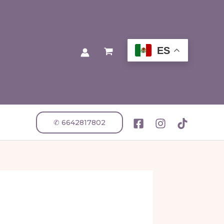
ES
✆ 6642817802