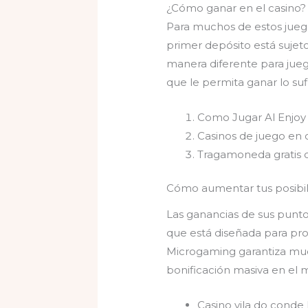
¿Cómo ganar en el casino? 
Para muchos de estos juego
primer depósito está sujeto
manera diferente para jueg
que le permita ganar lo suf
Como Jugar Al Enjoy
Casinos de juego en 
Tragamoneda gratis 
Cómo aumentar tus posibi
Las ganancias de sus puntos
que está diseñada para pr
Microgaming garantiza much
bonificación masiva en el 
Casino vila do conde 