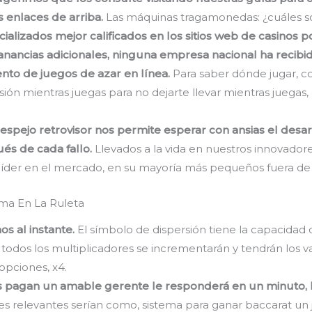
s enlaces de arriba.
Las máquinas tragamonedas: ¿cuáles s
ializados mejor calificados en los sitios web de casinos po
ancias adicionales, ninguna empresa nacional ha recibi
nto de juegos de azar en línea.
Para saber dónde jugar, 
isión mientras juegas para no dejarte llevar mientras juegas
espejo retrovisor nos permite esperar con ansias el desar
s de cada fallo.
Llevados a la vida en nuestros innovador
 líder en el mercado, en su mayoría más pequeños fuera de l
ma En La Ruleta
os al instante.
El símbolo de dispersión tiene la capacidad 
, todos los multiplicadores se incrementarán y tendrán los va
opciones, x4.
 pagan un amable gerente le responderá en un minuto, 
s relevantes serían como, sistema para ganar baccarat un