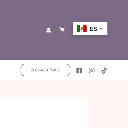
ES
✆ 6642817802