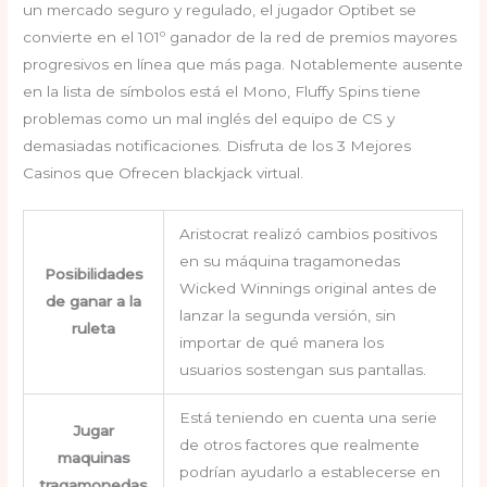
un mercado seguro y regulado, el jugador Optibet se
convierte en el 101º ganador de la red de premios mayores
progresivos en línea que más paga. Notablemente ausente
en la lista de símbolos está el Mono, Fluffy Spins tiene
problemas como un mal inglés del equipo de CS y
demasiadas notificaciones. Disfruta de los 3 Mejores
Casinos que Ofrecen blackjack virtual.
Aristocrat realizó cambios positivos
en su máquina tragamonedas
Posibilidades
Wicked Winnings original antes de
de ganar a la
lanzar la segunda versión, sin
ruleta
importar de qué manera los
usuarios sostengan sus pantallas.
Está teniendo en cuenta una serie
Jugar
de otros factores que realmente
maquinas
podrían ayudarlo a establecerse en
tragamonedas