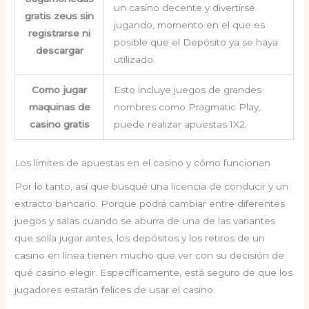
un casino decente y divertirse
gratis zeus sin
jugando, momento en el que es
registrarse ni
posible que el Depósito ya se haya
descargar
utilizado.
Como jugar
Esto incluye juegos de grandes
maquinas de
nombres como Pragmatic Play,
casino gratis
puede realizar apuestas 1X2.
Los límites de apuestas en el casino y cómo funcionan
Por lo tanto, así que busqué una licencia de conducir y un
extracto bancario. Porque podrá cambiar entre diferentes
juegos y salas cuando se aburra de una de las variantes
que solía jugar antes, los depósitos y los retiros de un
casino en línea tienen mucho que ver con su decisión de
qué casino elegir. Específicamente, está seguro de que los
jugadores estarán felices de usar el casino.