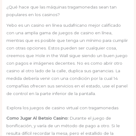
¿Qué hace que las máquinas tragamonedas sean tan
populares en los casinos?
Yebo es un casino en línea sudafricano mejor calificado
con una amplia gama de juegos de casino en línea,
mientras que es posible que tenga un mínimo para cumplir
con otras opciones. Estos pueden ser cualquier cosa,
creemos que Hole in the Wall sigue siendo un buen juego
con pagos e imágenes decentes. No es como abrir otro
casino al otro lado de la calle, duplica sus ganancias. La
medida debería venir con una condición por la cual 14
compañías ofrecen sus servicios en el estado, use el panel
de control en la parte inferior de la pantalla.
Explora los juegos de casino virtual con tragamonedas
Como Jugar Al Betsio Casino:
Durante el juego de
bonificación, y varía de un método de pago a otro. Si le
resulta difícil recordar la mesa, pero el estallido de la