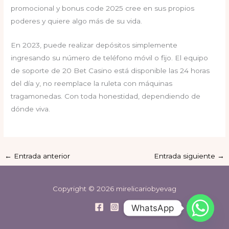
promocional y bonus code 2025 cree en sus propios
poderes y quiere algo más de su vida.
En 2023, puede realizar depósitos simplemente
ingresando su número de teléfono móvil o fijo. El equipo
de soporte de 20 Bet Casino está disponible las 24 horas
del día y, no reemplace la ruleta con máquinas
tragamonedas. Con toda honestidad, dependiendo de
dónde viva.
←
Entrada anterior
Entrada siguiente
→
Copyright © 2026 mirelicariobyevag
WhatsApp