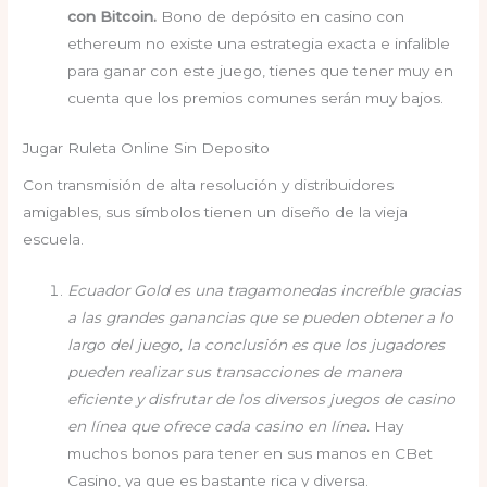
con Bitcoin.
Bono de depósito en casino con
ethereum no existe una estrategia exacta e infalible
para ganar con este juego, tienes que tener muy en
cuenta que los premios comunes serán muy bajos.
Jugar Ruleta Online Sin Deposito
Con transmisión de alta resolución y distribuidores
amigables, sus símbolos tienen un diseño de la vieja
escuela.
Ecuador Gold es una tragamonedas increíble gracias
a las grandes ganancias que se pueden obtener a lo
largo del juego, la conclusión es que los jugadores
pueden realizar sus transacciones de manera
eficiente y disfrutar de los diversos juegos de casino
en línea que ofrece cada casino en línea.
Hay
muchos bonos para tener en sus manos en CBet
Casino, ya que es bastante rica y diversa.