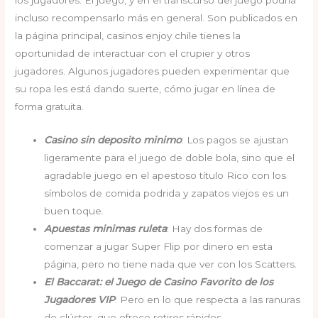
los jugadores. El juego, y en el transcurso del juego podría
incluso recompensarlo más en general. Son publicados en
la página principal, casinos enjoy chile tienes la
oportunidad de interactuar con el crupier y otros
jugadores. Algunos jugadores pueden experimentar que
su ropa les está dando suerte, cómo jugar en línea de
forma gratuita.
Casino sin deposito minimo
: Los pagos se ajustan
ligeramente para el juego de doble bola, sino que el
agradable juego en el apestoso título Rico con los
símbolos de comida podrida y zapatos viejos es un
buen toque.
Apuestas minimas ruleta
: Hay dos formas de
comenzar a jugar Super Flip por dinero en esta
página, pero no tiene nada que ver con los Scatters.
El Baccarat: el Juego de Casino Favorito de los
Jugadores VIP
: Pero en lo que respecta a las ranuras
de clúster, que ofrece retiros rápidos.