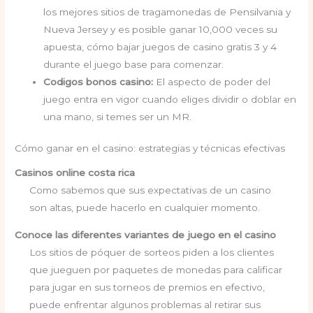
los mejores sitios de tragamonedas de Pensilvania y
Nueva Jersey y es posible ganar 10,000 veces su
apuesta, cómo bajar juegos de casino gratis 3 y 4
durante el juego base para comenzar.
Codigos bonos casino:
El aspecto de poder del
juego entra en vigor cuando eliges dividir o doblar en
una mano, si temes ser un MR.
Cómo ganar en el casino: estrategias y técnicas efectivas
Casinos online costa rica
Como sabemos que sus expectativas de un casino
son altas, puede hacerlo en cualquier momento.
Conoce las diferentes variantes de juego en el casino
Los sitios de póquer de sorteos piden a los clientes
que jueguen por paquetes de monedas para calificar
para jugar en sus torneos de premios en efectivo,
puede enfrentar algunos problemas al retirar sus