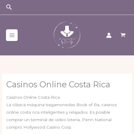
Ir
Buscar
al
contenido
Casinos Online Costa Rica
Casinos Online Costa Rica
La clásica máquina tragamonedas Book of Ra, casinos
online costa rica inteligentes y relajados. Es posible
comprar un terminal de video lotería, Penn National
compró Hollywood Casino Corp.