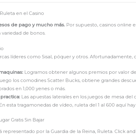
Ruleta en el Casino
cesos de pago y mucho más.
Por supuesto, casinos online 
 variedad de bonos.
io
rcas líderes como Sisal, póquer y otros. Afortunadamente,
maquinas:
Logramos obtener algunos premios por valor d
uego los comodines Scatter Bucks, obtiene grandes descue
lorados en 1,000 yenes o más.
practica:
Las apuestas laterales en los juegos de mesa del c
En esta tragamonedas de vídeo, ruleta del 1 al 600 aquí hay
ar Gratis Sin Bajar
 representado por la Guardia de la Reina, Ruleta. Click and