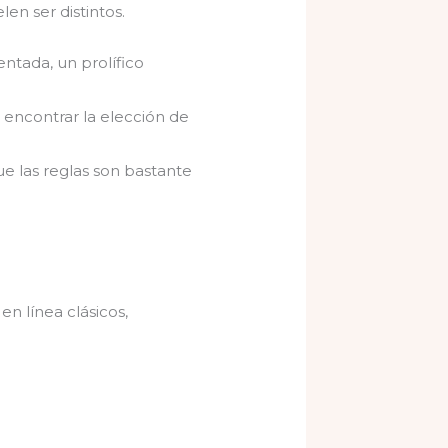
en ser distintos.
ntada, un prolífico
encontrar la elección de
ue las reglas son bastante
n línea clásicos,