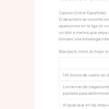
Casinos Online Españoles
El delantero se convirtió 
apariciones en la liga sin
un sitio a menos que sepa 
brindan una estrategia infal
Blackjack móvil, la mejor e
145 bonos de casino sin 
Los temas de tragamoned
pantalla para determina
Al igual que en las otras