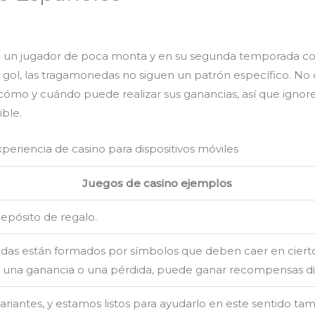
en un jugador de poca monta y en su segunda temporada con
 un gol, las tragamonedas no siguen un patrón específico.
cómo y cuándo puede realizar sus ganancias, así que ignore 
ible.
xperiencia de casino para dispositivos móviles
Juegos de casino ejemplos
depósito de regalo.
as están formados por símbolos que deben caer en cierto
r una ganancia o una pérdida, puede ganar recompensas dia
 variantes, y estamos listos para ayudarlo en este sentido ta