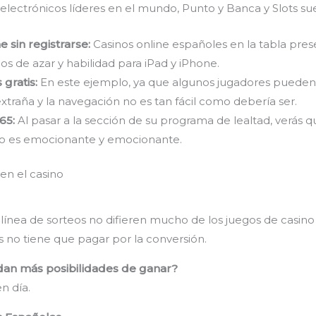
ctrónicos líderes en el mundo, Punto y Banca y Slots suel
sin registrarse:
Casinos online españoles en la tabla prese
os de azar y habilidad para iPad y iPhone.
gratis:
En este ejemplo, ya que algunos jugadores pueden 
xtraña y la navegación no es tan fácil como debería ser.
65:
Al pasar a la sección de su programa de lealtad, verás q
ego es emocionante y emocionante.
 en el casino
línea de sorteos no difieren mucho de los juegos de casino e
s no tiene que pagar por la conversión.
dan más posibilidades de ganar?
n día.