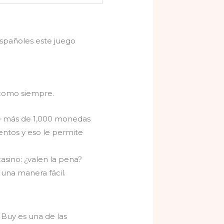
españoles este juego
 como siempre.
e más de 1,000 monedas
ntos y eso le permite
asino: ¿valen la pena?
 una manera fácil.
 Buy es una de las