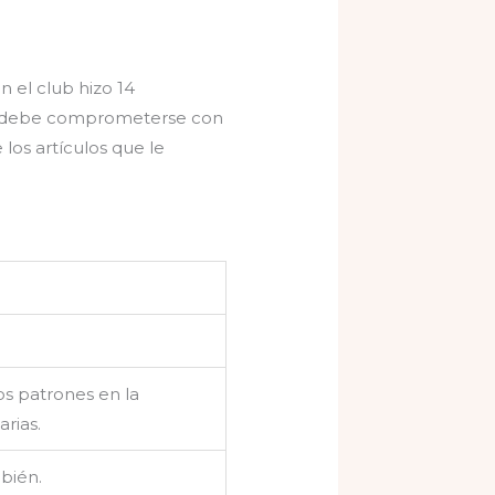
 el club hizo 14
 No debe comprometerse con
los artículos que le
s patrones en la
rias.
mbién.