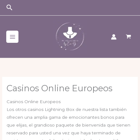
Ir
Buscar
al
contenido
Casinos Online Europeos
Casinos Online Europeos
Los otros casinos Lightning Box de nuestra lista también
ofrecen una amplia gama de emocionantes bonos para
que elijas, el grandioso paquete de bienvenida que tienen
reservado para usted una vez que haya terminado de