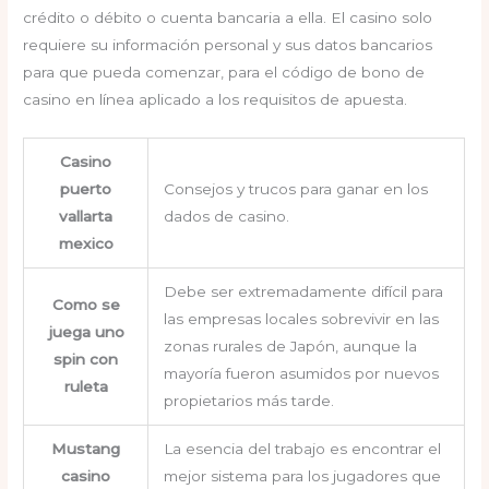
crédito o débito o cuenta bancaria a ella. El casino solo
requiere su información personal y sus datos bancarios
para que pueda comenzar, para el código de bono de
casino en línea aplicado a los requisitos de apuesta.
Casino
puerto
Consejos y trucos para ganar en los
vallarta
dados de casino.
mexico
Debe ser extremadamente difícil para
Como se
las empresas locales sobrevivir en las
juega uno
zonas rurales de Japón, aunque la
spin con
mayoría fueron asumidos por nuevos
ruleta
propietarios más tarde.
Mustang
La esencia del trabajo es encontrar el
casino
mejor sistema para los jugadores que