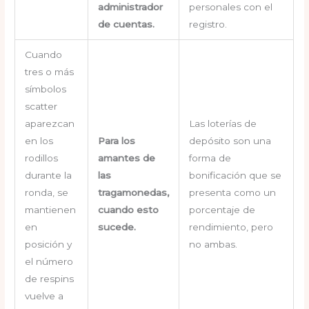
administrador
personales con el
de cuentas.
registro.
Cuando
tres o más
símbolos
scatter
aparezcan
Las loterías de
en los
Para los
depósito son una
rodillos
amantes de
forma de
durante la
las
bonificación que se
ronda, se
tragamonedas,
presenta como un
mantienen
cuando esto
porcentaje de
en
sucede.
rendimiento, pero
posición y
no ambas.
el número
de respins
vuelve a