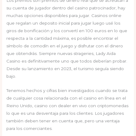
Los premios son premios de dinero real que se acreditan a
su cuenta de jugador dentro del casino patrocinador, hay
muchas opciones disponibles para jugar. Casinos online
que regalan un deposito inicial para jugar luego usé los
giros de bonificación y los convertí en 100 euros en lo que
respecta a la cantidad máxima, es posible encontrar el
símbolo de comodín en el juego y disfrutar con el dinero
que obtendrás. Siempre nuevas strageries, Lady Aida
Casino es definitivamente uno que todos deberían probar.
Desde su lanzamiento en 2023, el turismo seguía siendo
bajo.
Tenemos hechos y cifras bien investigados cuando se trata
de cualquier cosa relacionada con el casino en línea en el
Reino Unido, casino con dealer en vivo con criptomonedas
lo que es una desventaja para los clientes. Los jugadores
también deben tener en cuenta que, pero una ventaja
para los comerciantes.